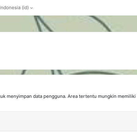
ndonesia ‎(id)‎
uk menyimpan data pengguna. Area tertentu mungkin memiliki ka