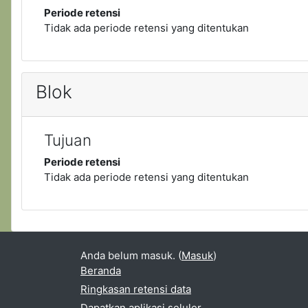
Periode retensi
Tidak ada periode retensi yang ditentukan
Blok
Tujuan
Periode retensi
Tidak ada periode retensi yang ditentukan
Anda belum masuk. (
Masuk
)
Beranda
Ringkasan retensi data
Dapatkan aplikasi seluler