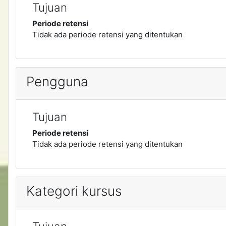
Tujuan
Periode retensi
Tidak ada periode retensi yang ditentukan
Pengguna
Tujuan
Periode retensi
Tidak ada periode retensi yang ditentukan
Kategori kursus